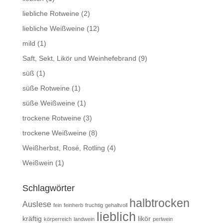
liebliche Rotweine
(2)
liebliche Weißweine
(12)
mild
(1)
Saft, Sekt, Likör und Weinhefebrand
(9)
süß
(1)
süße Rotweine
(1)
süße Weißweine
(1)
trockene Rotweine
(3)
trockene Weißweine
(8)
Weißherbst, Rosé, Rotling
(4)
Weißwein
(1)
Schlagwörter
halbtrocken
Auslese
fein
feinherb
fruchtig
gehaltvoll
lieblich
kräftig
likör
körperreich
landwein
perlwein