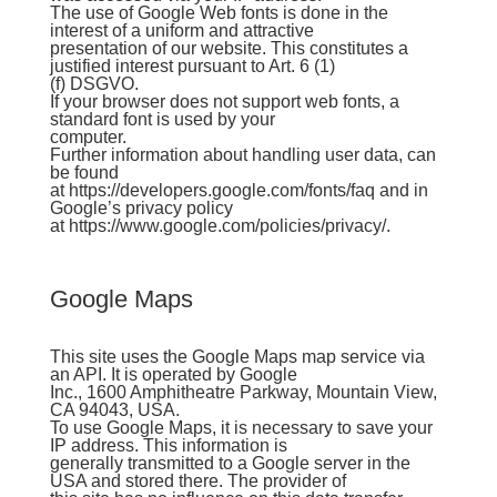
The use of Google Web fonts is done in the
interest of a uniform and attractive
presentation of our website. This constitutes a
justified interest pursuant to Art. 6 (1)
(f) DSGVO.
If your browser does not support web fonts, a
standard font is used by your
computer.
Further information about handling user data, can
be found
at https://developers.google.com/fonts/faq and in
Google’s privacy policy
at
https://www.google.com/policies/privacy/
.
Google Maps
This site uses the Google Maps map service via
an API. It is operated by Google
Inc., 1600 Amphitheatre Parkway, Mountain View,
CA 94043, USA.
To use Google Maps, it is necessary to save your
IP address. This information is
generally transmitted to a Google server in the
USA and stored there. The provider of