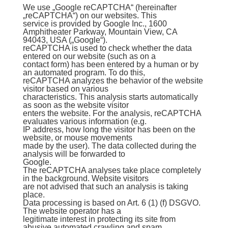
We use „Google reCAPTCHA“ (hereinafter
„reCAPTCHA“) on our websites. This
service is provided by Google Inc., 1600
Amphitheater Parkway, Mountain View, CA
94043, USA („Google“).
reCAPTCHA is used to check whether the data
entered on our website (such as on a
contact form) has been entered by a human or by
an automated program. To do this,
reCAPTCHA analyzes the behavior of the website
visitor based on various
characteristics. This analysis starts automatically
as soon as the website visitor
enters the website. For the analysis, reCAPTCHA
evaluates various information (e.g.
IP address, how long the visitor has been on the
website, or mouse movements
made by the user). The data collected during the
analysis will be forwarded to
Google.
The reCAPTCHA analyses take place completely
in the background. Website visitors
are not advised that such an analysis is taking
place.
Data processing is based on Art. 6 (1) (f) DSGVO.
The website operator has a
legitimate interest in protecting its site from
abusive automated crawling and spam.