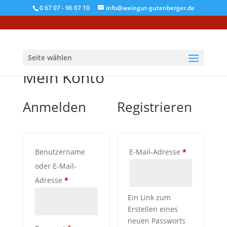
0 67 07 - 96 07 10
info@weingut-gutenberger.de
Seite wählen
Mein Konto
Anmelden
Registrieren
Erforderlich
Benutzername
E-Mail-Adresse
*
oder E-Mail-
Erforderlich
Adresse
*
Ein Link zum
Erstellen eines
neuen Passworts