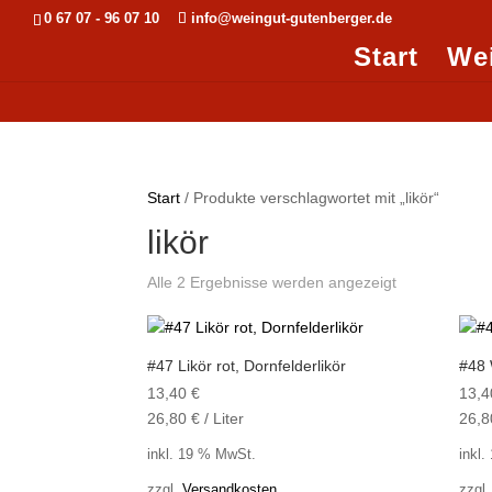
0 67 07 - 96 07 10
info@weingut-gutenberger.de
Start
We
Start
/ Produkte verschlagwortet mit „likör“
likör
Alle 2 Ergebnisse werden angezeigt
#47 Likör rot, Dornfelderlikör
#48 
13,40
€
13,
26,80
€
/
Liter
26,
inkl. 19 % MwSt.
inkl
zzgl.
Versandkosten
zzgl