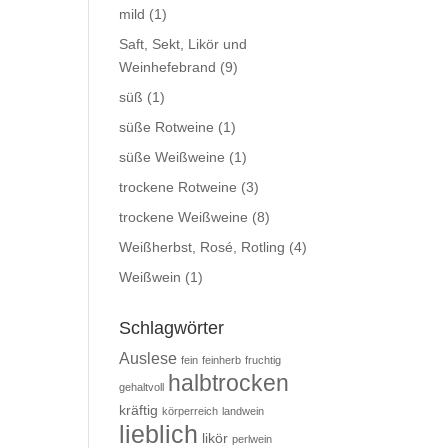
mild
(1)
Saft, Sekt, Likör und
Weinhefebrand
(9)
süß
(1)
süße Rotweine
(1)
süße Weißweine
(1)
trockene Rotweine
(3)
trockene Weißweine
(8)
Weißherbst, Rosé, Rotling
(4)
Weißwein
(1)
Schlagwörter
Auslese
fein
feinherb
fruchtig
halbtrocken
gehaltvoll
kräftig
körperreich
landwein
lieblich
likör
perlwein