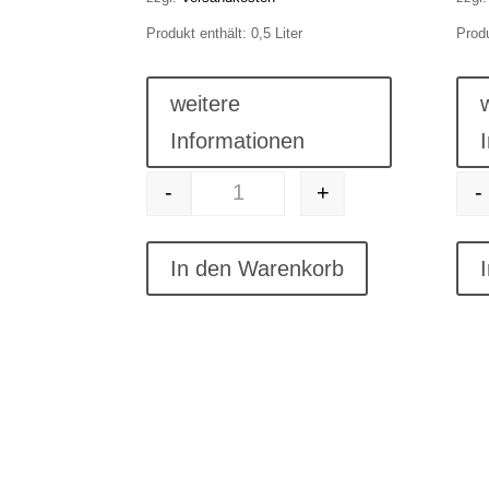
Produkt enthält: 0,5
Liter
Produ
weitere
Informationen
-
+
-
#47 Likör rot, Dornfelderlikör Meng
In den Warenkorb