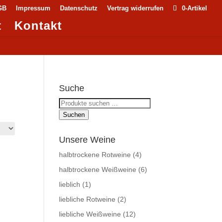
GB
Impressum
Datenschutz
Vertrag widerrufen
0-Artikel
t
Kontakt
Suche
Suchen
nach:
Suchen
Unsere Weine
halbtrockene Rotweine
(4)
halbtrockene Weißweine
(6)
lieblich
(1)
liebliche Rotweine
(2)
liebliche Weißweine
(12)