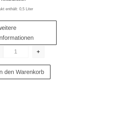
kt enthält: 0,5
Liter
weitere
Informationen
+
e
#48 Weintraubenlikör, Likör weiß Menge
In den Warenkorb