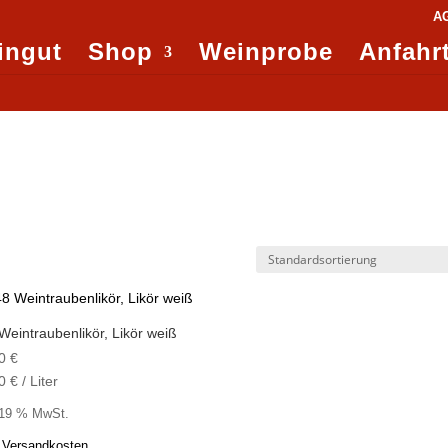
A
ingut
Shop
Weinprobe
Anfahr
Weintraubenlikör, Likör weiß
40
€
80
€
/
Liter
. 19 % MwSt.
.
Versandkosten