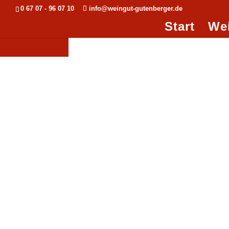
0 67 07 - 96 07 10
info@weingut-gutenberger.de
Start
We