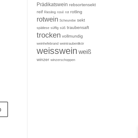
Prädikatswein
rebsortensekt
reif
rotling
Riesling
rosé
rot
rotwein
sekt
Scheurebe
traubensaft
spätlese
süffig
süß
trocken
vollmundig
weinhefebrand
weintraubenlikör
weisswein
weiß
winzer
winzerschoppen
trocken Menge
b