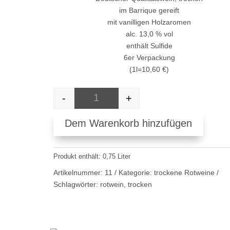
im Barrique gereift
mit vanilligen Holzaromen
alc. 13,0 % vol
enthält Sulfide
6er Verpackung
(1l=10,60 €)
-
+
#11 2023er Dornfelder Rotwein, trocken,
Dem Warenkorb hinzufügen
Produkt enthält: 0,75
Liter
Artikelnummer:
11
Kategorie:
trockene Rotweine
Schlagwörter:
rotwein
,
trocken