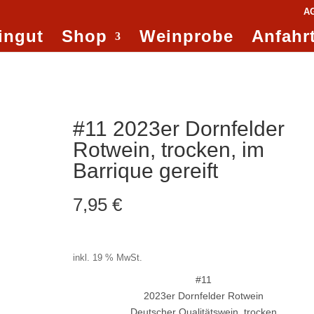
A
ingut
Shop
Weinprobe
Anfahr
#11 2023er Dornfelder
Rotwein, trocken, im
Barrique gereift
7,95
€
10,60
€
/
Liter
inkl. 19 % MwSt.
#11
2023er Dornfelder Rotwein
Deutscher Qualitätswein, trocken