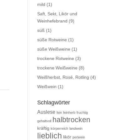
mild
(1)
Saft, Sekt, Likör und
Weinhefebrand
(9)
süß
(1)
süße Rotweine
(1)
süße Weißweine
(1)
trockene Rotweine
(3)
 im Barrique gereift Menge
trockene Weißweine
(8)
Weißherbst, Rosé, Rotling
(4)
Weißwein
(1)
Schlagwörter
Auslese
fein
feinherb
fruchtig
halbtrocken
gehaltvoll
kräftig
körperreich
landwein
lieblich
likör
perlwein